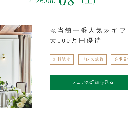
08
2026.08.
（土）
≪当館一番人気≫ギフト
大100万円優待
無料試食
ドレス試着
会場見
フェアの詳細を見る