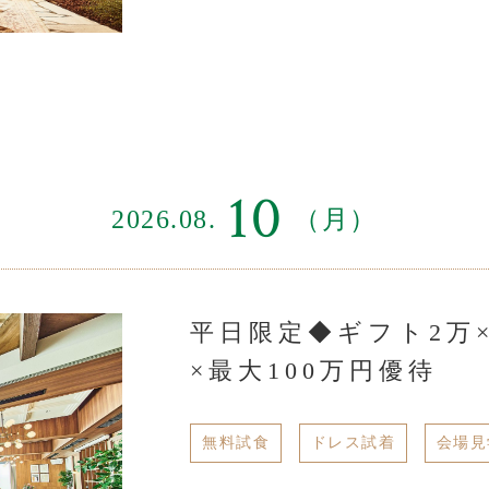
10
2026.08.
（月）
平日限定◆ギフト2万×
×最大100万円優待
無料試食
ドレス試着
会場見