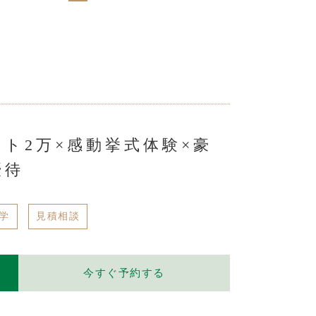
フト2万×感動挙式体験×豪
優待
学
見積相談
今すぐ予約する