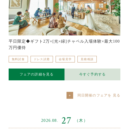
平日限定◆ギフト2万×[光×緑]チャペル入場体験×最大100
万円優待
無料試食
ドレス試着
会場見学
見積相談
フェアの詳細を見る
今すぐ予約する
同日開催のフェアを
27
2026.08.
（木）