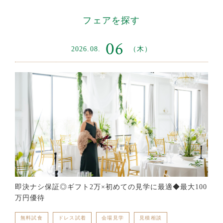
フェアを探す
06
2026.08.
（木）
即決ナシ保証◎ギフト2万×初めての見学に最適◆最大100
万円優待
無料試食
ドレス試着
会場見学
見積相談