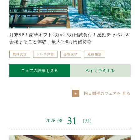
月末SP！豪華ギフト2万×2.5万円試食付！感動チャペル＆
会場まるごと体験！最大100万円優待◎
無料試食
ドレス試着
会場見学
見積相談
フェアの詳細を見る
今すぐ予約する
同日開催のフェアを
31
2026.08.
（月）