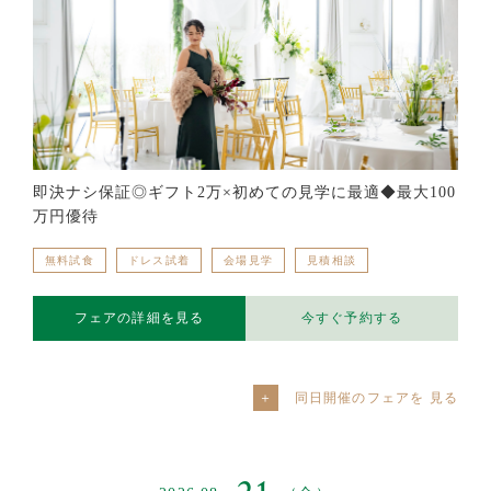
即決ナシ保証◎ギフト2万×初めての見学に最適◆最大100
万円優待
無料試食
ドレス試着
会場見学
見積相談
フェアの詳細を見る
今すぐ予約する
同日開催のフェアを