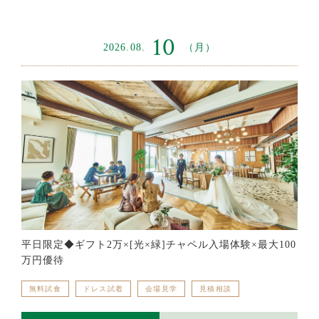
10
2026.08.
（月）
平日限定◆ギフト2万×[光×緑]チャペル入場体験×最大100
万円優待
無料試食
ドレス試着
会場見学
見積相談