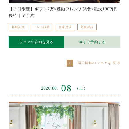
【平日限定】ギフト2万×感動フレンチ試食×最大100万円
優待｜要予約
無料試食
ドレス試着
会場見学
見積相談
フェアの詳細を見る
今すぐ予約する
同日開催のフェアを
08
2026.08.
（土）