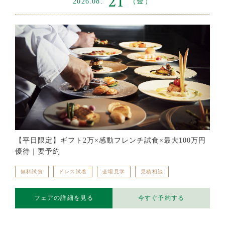
21
2026.08.
（金）
【平日限定】ギフト2万×感動フレンチ試食×最大100万円
優待｜要予約
無料試食
ドレス試着
会場見学
見積相談
フェアの詳細を見る
今すぐ予約する