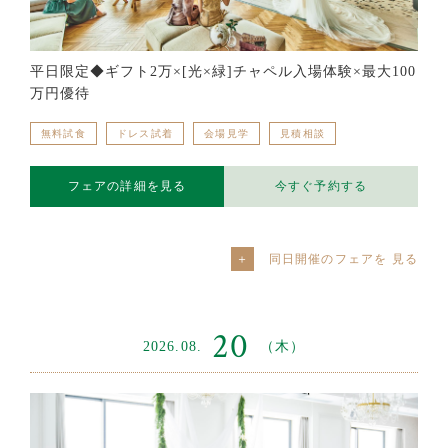
平日限定◆ギフト2万×[光×緑]チャペル入場体験×最大100
万円優待
無料試食
ドレス試着
会場見学
見積相談
フェアの詳細を見る
今すぐ予約する
同日開催のフェアを
20
2026.08.
（木）