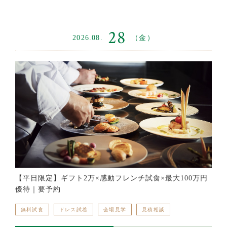
28
2026.08.
（金）
【平日限定】ギフト2万×感動フレンチ試食×最大100万円
優待｜要予約
無料試食
ドレス試着
会場見学
見積相談