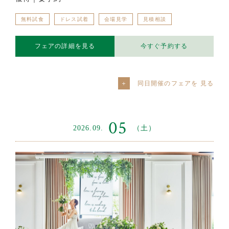
無料試食
ドレス試着
会場見学
見積相談
フェアの詳細を見る
今すぐ予約する
同日開催のフェアを
05
2026.09.
（土）