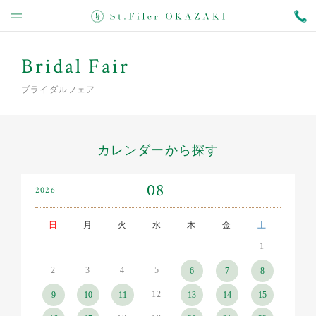
Bridal Fair
ブライダルフェア
カレンダーから探す
08
2026
日
月
火
水
木
金
土
1
2
3
4
5
6
7
8
12
9
10
11
13
14
15