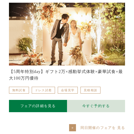
【5周年特別day】ギフト2万×感動挙式体験×豪華試食×最
大100万円優待
無料試食
ドレス試着
会場見学
見積相談
フェアの詳細を見る
今すぐ予約する
同日開催のフェアを