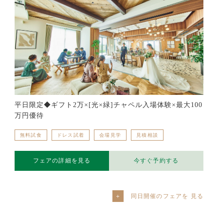
平日限定◆ギフト2万×[光×緑]チャペル入場体験×最大100
万円優待
無料試食
ドレス試着
会場見学
見積相談
フェアの詳細を見る
今すぐ予約する
同日開催のフェアを