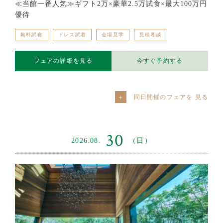
≪当館一番人気≫ギフト2万×豪華2.5万試食×最大100万円
優待
無料試食
ドレス試着
会場見学
見積相談
フェアの詳細を見る
今すぐ予約する
同日開催のフェアを
30
2026.08.
（日）