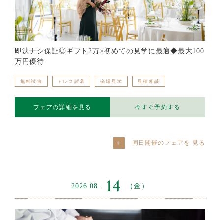
即決ナシ保証◎ギフト2万×初めての見学に最適◆最大100
万円優待
無料試食
ドレス試着
会場見学
見積相談
フェアの詳細を見る
今すぐ予約する
同日開催のフェアを
14
2026.08.
（金）