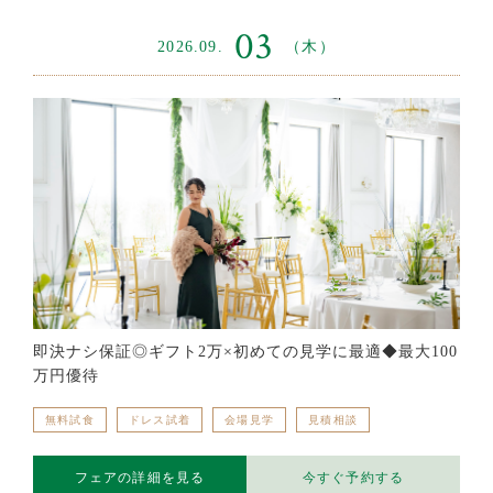
03
2026.09.
（木）
即決ナシ保証◎ギフト2万×初めての見学に最適◆最大100
万円優待
無料試食
ドレス試着
会場見学
見積相談
フェアの詳細を見る
今すぐ予約する