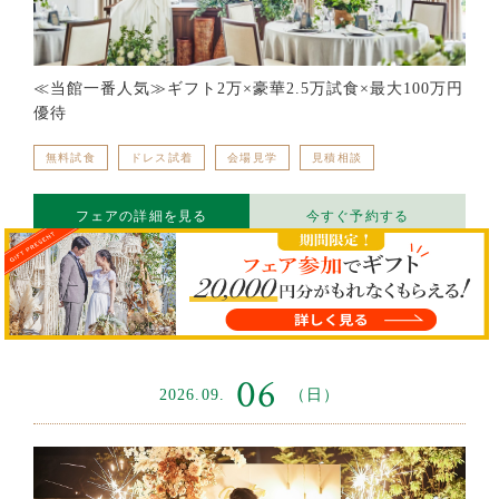
≪当館一番人気≫ギフト2万×豪華2.5万試食×最大100万円
優待
無料試食
ドレス試着
会場見学
見積相談
フェアの詳細を見る
今すぐ予約する
同日開催のフェアを
06
2026.09.
（日）