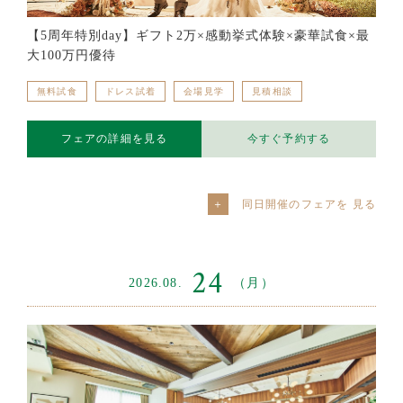
【5周年特別day】ギフト2万×感動挙式体験×豪華試食×最
大100万円優待
無料試食
ドレス試着
会場見学
見積相談
フェアの詳細を見る
今すぐ予約する
同日開催のフェアを
24
2026.08.
（月）