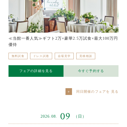
≪当館一番人気≫ギフト2万×豪華2.5万試食×最大100万円
優待
無料試食
ドレス試着
会場見学
見積相談
フェアの詳細を見る
今すぐ予約する
同日開催のフェアを
09
2026.08.
（日）