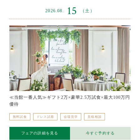
15
2026.08.
（土）
≪当館一番人気≫ギフト2万×豪華2.5万試食×最大100万円
優待
無料試食
ドレス試着
会場見学
見積相談
フェアの詳細を見る
今すぐ予約する