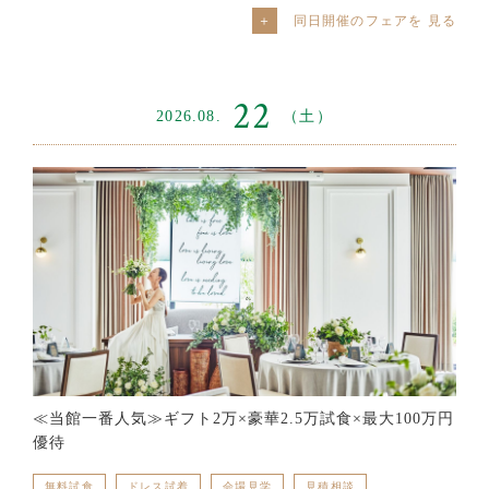
同日開催のフェアを
22
2026.08.
（土）
≪当館一番人気≫ギフト2万×豪華2.5万試食×最大100万円
優待
無料試食
ドレス試着
会場見学
見積相談