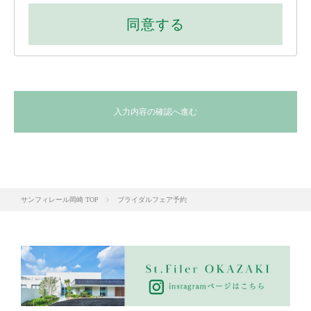
1.お客様からお申込みがあった、フェア、イベントへの予約受
同意する
付、資料・パンフレットの送付を行うため。
2.お客様からいただいたご質問・お問い合わせに対し、弊社担
当者が回答の連絡を行うため。
3.弊社担当者がお客様との継続的なご連絡を行うため。
4.フェア、イベントなどの告知をメールやDMによりご案内す
るため。
入力内容の確認へ進む
【2】個人情報の取扱いの委託について
弊社では、資料送付(以下、「本業務」という)を行う時に、ご
入力いただいた個人情報を、本業務委託先となる発送会社に委
託する場合があります。
但し、委託先に開示する個人情報は、本業務の遂行上、必要と
サンフィレール岡崎 TOP
ブライダルフェア予約
なる最小限の 個人情報のみとし、かつ利用目的もその範囲に限
定します。
また、委託先会社の選定に当り、十分な保護水準を備えている
かを確認した上で 、個人情報に関する機密保持契約を締結する
ことで、適切な安全管理措置を講じています。
【3】第三者への個人情報の提供について