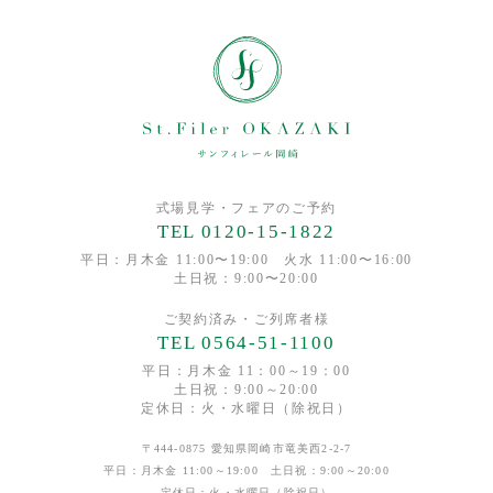
お客様の個人情報を、弊社以外の第三者に開示または提供する
ことはありません。
但し、以下の場合は開示する場合がございます。
・法令に基づく場合。
・人の生命、身体又は財産の保護のために必要がある場合であ
って、本人の同意を得ることが困難であるとき。
・公衆衛生の向上又は児童の健全な育成の推進のため特に必要
がある場合であって、本人の同意を得ることが困難であると
式場見学・フェアのご予約
TEL 0120-15-1822
き。
・国の機関若しくは地方公共団体又はその委託を受けた者が法
平日：月木金 11:00〜19:00 火水 11:00〜16:00
土日祝：9:00〜20:00
令の定める事務を遂行することに対して協力する必要がある場
合であって、本人の同意を得ることによって当該事務の遂行に
ご契約済み・ご列席者様
支障を及ぼすおそれがあるとき。
TEL 0564-51-1100
【4】情報提供の任意性について
平日：月木金 11：00～19：00
土日祝：9:00～20:00
ご入力項目の一部に「必須」項目がございます。
定休日：火・水曜日（除祝日）
「必須」項目に入力不備がある場合、次の画面に遷移できず、
申込み受付ができかねることとなります。ご了承ください。
〒444-0875 愛知県岡崎市竜美西2-2-7
平日：月木金 11:00～19:00 土日祝：9:00～20:00
【5】個人情報に関するお問い合わせについて
定休日：火・水曜日（除祝日）