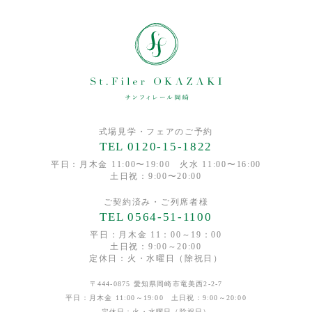
お客様の個人情報を、弊社以外の第三者に開示または提供する
ことはありません。
但し、以下の場合は開示する場合がございます。
・法令に基づく場合。
・人の生命、身体又は財産の保護のために必要がある場合であ
って、本人の同意を得ることが困難であるとき。
・公衆衛生の向上又は児童の健全な育成の推進のため特に必要
がある場合であって、本人の同意を得ることが困難であると
式場見学・フェアのご予約
TEL 0120-15-1822
き。
・国の機関若しくは地方公共団体又はその委託を受けた者が法
平日：月木金 11:00〜19:00 火水 11:00〜16:00
土日祝：9:00〜20:00
令の定める事務を遂行することに対して協力する必要がある場
合であって、本人の同意を得ることによって当該事務の遂行に
ご契約済み・ご列席者様
支障を及ぼすおそれがあるとき。
TEL 0564-51-1100
【4】情報提供の任意性について
平日：月木金 11：00～19：00
土日祝：9:00～20:00
ご入力項目の一部に「必須」項目がございます。
定休日：火・水曜日（除祝日）
「必須」項目に入力不備がある場合、次の画面に遷移できず、
申込み受付ができかねることとなります。ご了承ください。
〒444-0875 愛知県岡崎市竜美西2-2-7
平日：月木金 11:00～19:00 土日祝：9:00～20:00
【5】個人情報に関するお問い合わせについて
定休日：火・水曜日（除祝日）