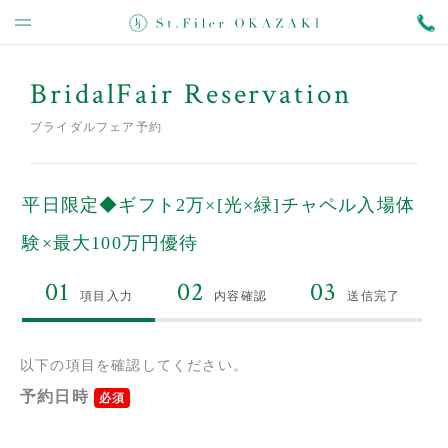
BridalFair Reservation
ブライダルフェア予約
平日限定◆ギフト2万×[光×緑]チャペル入場体
験×最大100万円優待
01
02
03
項目入力
内容確認
送信完了
以下の項目を確認してください。
予約日時
必須