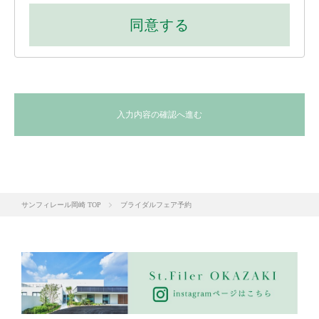
1.お客様からお申込みがあった、フェア、イベントへの予約受
同意する
付、資料・パンフレットの送付を行うため。
2.お客様からいただいたご質問・お問い合わせに対し、弊社担
当者が回答の連絡を行うため。
3.弊社担当者がお客様との継続的なご連絡を行うため。
4.フェア、イベントなどの告知をメールやDMによりご案内す
るため。
入力内容の確認へ進む
【2】個人情報の取扱いの委託について
弊社では、資料送付(以下、「本業務」という)を行う時に、ご
入力いただいた個人情報を、本業務委託先となる発送会社に委
託する場合があります。
但し、委託先に開示する個人情報は、本業務の遂行上、必要と
サンフィレール岡崎 TOP
ブライダルフェア予約
なる最小限の 個人情報のみとし、かつ利用目的もその範囲に限
定します。
また、委託先会社の選定に当り、十分な保護水準を備えている
かを確認した上で 、個人情報に関する機密保持契約を締結する
ことで、適切な安全管理措置を講じています。
【3】第三者への個人情報の提供について