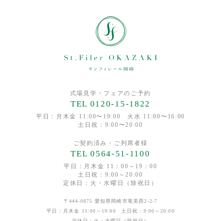
お客様の個人情報を、弊社以外の第三者に開示または提供する
ことはありません。
但し、以下の場合は開示する場合がございます。
・法令に基づく場合。
・人の生命、身体又は財産の保護のために必要がある場合であ
って、本人の同意を得ることが困難であるとき。
・公衆衛生の向上又は児童の健全な育成の推進のため特に必要
がある場合であって、本人の同意を得ることが困難であると
式場見学・フェアのご予約
TEL 0120-15-1822
き。
・国の機関若しくは地方公共団体又はその委託を受けた者が法
平日：月木金 11:00〜19:00 火水 11:00〜16:00
土日祝：9:00〜20:00
令の定める事務を遂行することに対して協力する必要がある場
合であって、本人の同意を得ることによって当該事務の遂行に
ご契約済み・ご列席者様
支障を及ぼすおそれがあるとき。
TEL 0564-51-1100
【4】情報提供の任意性について
平日：月木金 11：00～19：00
土日祝：9:00～20:00
ご入力項目の一部に「必須」項目がございます。
定休日：火・水曜日（除祝日）
「必須」項目に入力不備がある場合、次の画面に遷移できず、
申込み受付ができかねることとなります。ご了承ください。
〒444-0875 愛知県岡崎市竜美西2-2-7
平日：月木金 11:00～19:00 土日祝：9:00～20:00
【5】個人情報に関するお問い合わせについて
定休日：火・水曜日（除祝日）