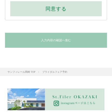
1.お客様からお申込みがあった、フェア、イベントへの予約受
同意する
付、資料・パンフレットの送付を行うため。
2.お客様からいただいたご質問・お問い合わせに対し、弊社担
当者が回答の連絡を行うため。
3.弊社担当者がお客様との継続的なご連絡を行うため。
4.フェア、イベントなどの告知をメールやDMによりご案内す
るため。
入力内容の確認へ進む
【2】個人情報の取扱いの委託について
弊社では、資料送付(以下、「本業務」という)を行う時に、ご
入力いただいた個人情報を、本業務委託先となる発送会社に委
託する場合があります。
但し、委託先に開示する個人情報は、本業務の遂行上、必要と
サンフィレール岡崎 TOP
ブライダルフェア予約
なる最小限の 個人情報のみとし、かつ利用目的もその範囲に限
定します。
また、委託先会社の選定に当り、十分な保護水準を備えている
かを確認した上で 、個人情報に関する機密保持契約を締結する
ことで、適切な安全管理措置を講じています。
【3】第三者への個人情報の提供について