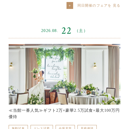
同日開催のフェアを
22
2026.08.
（土）
≪当館一番人気≫ギフト2万×豪華2.5万試食×最大100万円
優待
無料試食
ドレス試着
会場見学
見積相談