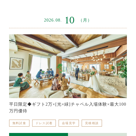
10
2026.08.
（月）
平日限定◆ギフト2万×[光×緑]チャペル入場体験×最大100
万円優待
無料試食
ドレス試着
会場見学
見積相談