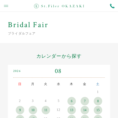
Bridal Fair
ブライダルフェア
カレンダーから探す
08
2026
日
月
火
水
木
金
土
1
2
3
4
5
6
7
8
12
9
10
11
13
14
15