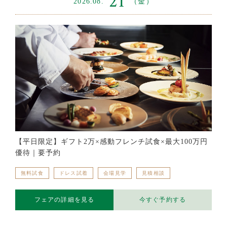
21
2026.08.
（金）
【平日限定】ギフト2万×感動フレンチ試食×最大100万円
優待｜要予約
無料試食
ドレス試着
会場見学
見積相談
フェアの詳細を見る
今すぐ予約する