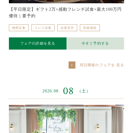
【平日限定】ギフト2万×感動フレンチ試食×最大100万円
優待｜要予約
無料試食
ドレス試着
会場見学
見積相談
フェアの詳細を見る
今すぐ予約する
同日開催のフェアを
08
2026.08.
（土）