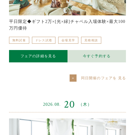
平日限定◆ギフト2万×[光×緑]チャペル入場体験×最大100
万円優待
無料試食
ドレス試着
会場見学
見積相談
フェアの詳細を見る
今すぐ予約する
同日開催のフェアを
20
2026.08.
（木）