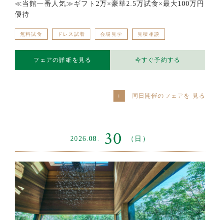
≪当館一番人気≫ギフト2万×豪華2.5万試食×最大100万円
優待
無料試食
ドレス試着
会場見学
見積相談
フェアの詳細を見る
今すぐ予約する
同日開催のフェアを
30
2026.08.
（日）