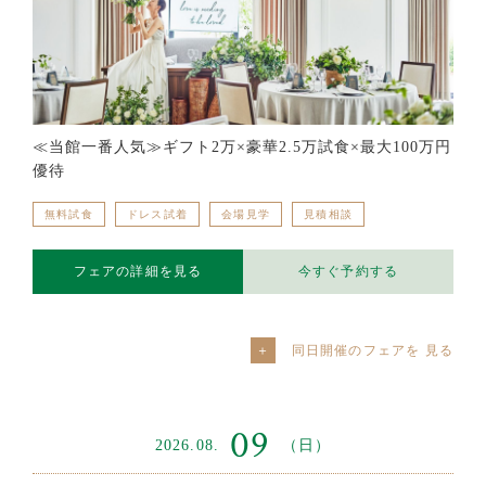
≪当館一番人気≫ギフト2万×豪華2.5万試食×最大100万円
優待
無料試食
ドレス試着
会場見学
見積相談
フェアの詳細を見る
今すぐ予約する
同日開催のフェアを
09
2026.08.
（日）