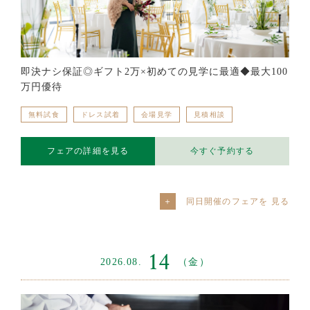
即決ナシ保証◎ギフト2万×初めての見学に最適◆最大100
万円優待
無料試食
ドレス試着
会場見学
見積相談
フェアの詳細を見る
今すぐ予約する
同日開催のフェアを
14
2026.08.
（金）