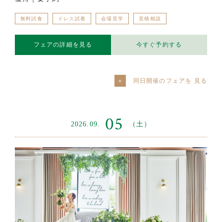
無料試食
ドレス試着
会場見学
見積相談
フェアの詳細を見る
今すぐ予約する
同日開催のフェアを
05
2026.09.
（土）