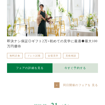
即決ナシ保証◎ギフト2万×初めての見学に最適◆最大100
万円優待
無料試食
ドレス試着
会場見学
見積相談
フェアの詳細を見る
今すぐ予約する
同日開催のフェアを