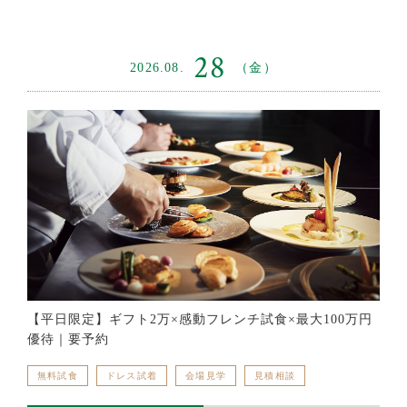
28
2026.08.
（金）
【平日限定】ギフト2万×感動フレンチ試食×最大100万円
優待｜要予約
無料試食
ドレス試着
会場見学
見積相談