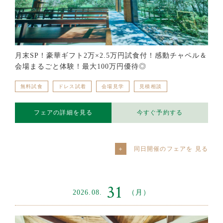
月末SP！豪華ギフト2万×2.5万円試食付！感動チャペル＆
会場まるごと体験！最大100万円優待◎
無料試食
ドレス試着
会場見学
見積相談
フェアの詳細を見る
今すぐ予約する
同日開催のフェアを
31
2026.08.
（月）