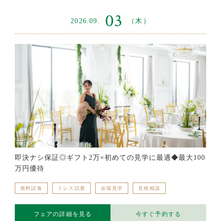
03
2026.09.
（木）
即決ナシ保証◎ギフト2万×初めての見学に最適◆最大100
万円優待
無料試食
ドレス試着
会場見学
見積相談
フェアの詳細を見る
今すぐ予約する