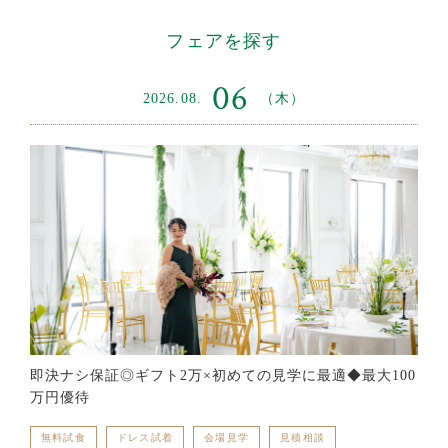
フェアを探す
06
2026.08.
（木）
即決ナシ保証◎ギフト2万×初めての見学に最適◆最大100
万円優待
無料試食
ドレス試着
会場見学
見積相談