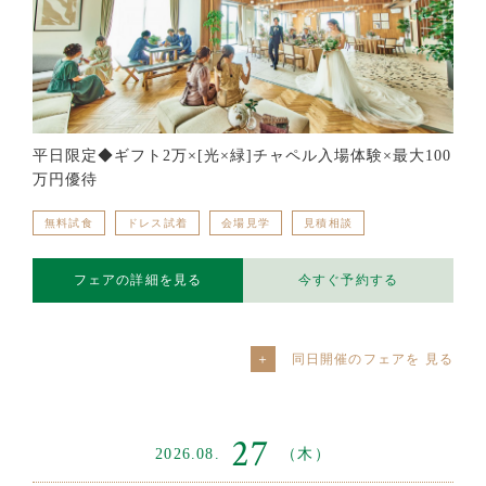
平日限定◆ギフト2万×[光×緑]チャペル入場体験×最大100
万円優待
無料試食
ドレス試着
会場見学
見積相談
フェアの詳細を見る
今すぐ予約する
同日開催のフェアを
27
2026.08.
（木）