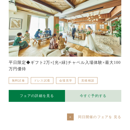
平日限定◆ギフト2万×[光×緑]チャペル入場体験×最大100
万円優待
無料試食
ドレス試着
会場見学
見積相談
フェアの詳細を見る
今すぐ予約する
同日開催のフェアを