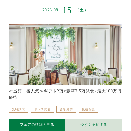
15
2026.08.
（土）
≪当館一番人気≫ギフト2万×豪華2.5万試食×最大100万円
優待
無料試食
ドレス試着
会場見学
見積相談
フェアの詳細を見る
今すぐ予約する