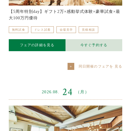
【5周年特別day】ギフト2万×感動挙式体験×豪華試食×最
大100万円優待
無料試食
ドレス試着
会場見学
見積相談
フェアの詳細を見る
今すぐ予約する
同日開催のフェアを
24
2026.08.
（月）