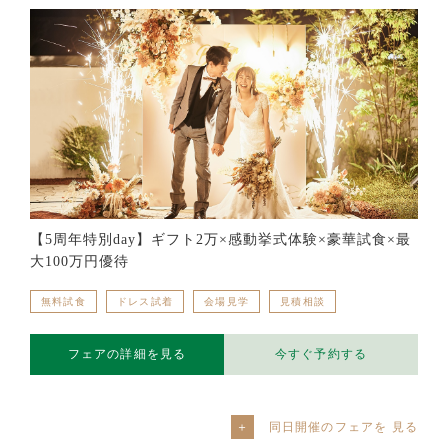
【5周年特別day】ギフト2万×感動挙式体験×豪華試食×最
大100万円優待
無料試食
ドレス試着
会場見学
見積相談
フェアの詳細を見る
今すぐ予約する
同日開催のフェアを