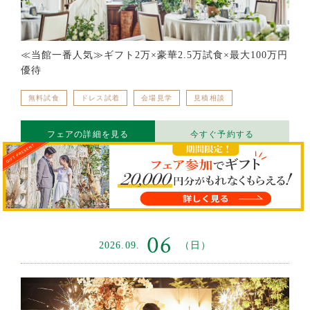
≪当館一番人気≫ギフト2万×豪華2.5万試食×最大100万円
優待
無料試食
ドレス試着
会場見学
見積相談
フェアの詳細を見る
今すぐ予約する
同日開催のフェアを
06
2026.09.
（日）